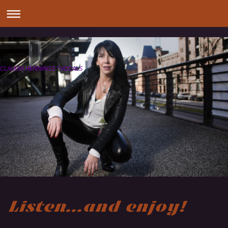
CLAUDIA HENNINGS * VOCALS
Listen...and enjoy!